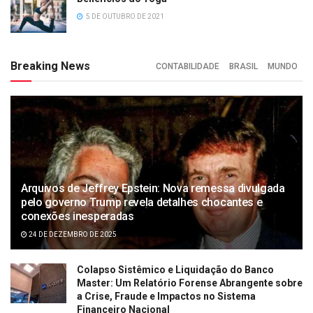
5 DE OUTUBRO DE 2021
Breaking News
CONTABILIDADE
BRASIL
MUNDO
Arquivos de Jeffrey Epstein: Nova remessa divulgada
pelo governo Trump revela detalhes chocantes e
conexões inesperadas
24 DE DEZEMBRO DE 2025
Colapso Sistêmico e Liquidação do Banco
Master: Um Relatório Forense Abrangente sobre
a Crise, Fraude e Impactos no Sistema
Financeiro Nacional