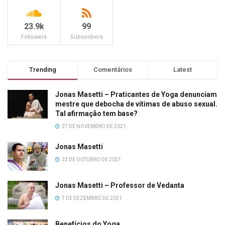
23.9k
99
Followers
Subscribers
Trending
Comentários
Latest
Jonas Masetti – Praticantes de Yoga denunciam
mestre que debocha de vítimas de abuso sexual.
Tal afirmação tem base?
27 DE NOVEMBRO DE 2021
Jonas Masetti
22 DE OUTUBRO DE 2021
Jonas Masetti – Professor de Vedanta
7 DE DEZEMBRO DE 2021
Benefícios do Yoga