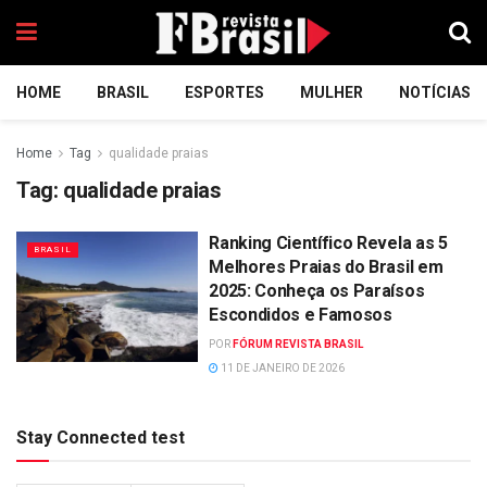
HOME
BRASIL
ESPORTES
MULHER
NOTÍCIAS
Home
Tag
qualidade praias
Tag:
qualidade praias
Ranking Científico Revela as 5
BRASIL
Melhores Praias do Brasil em
2025: Conheça os Paraísos
Escondidos e Famosos
POR
FÓRUM REVISTA BRASIL
11 DE JANEIRO DE 2026
Stay Connected test