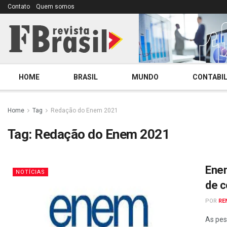
Contato
Quem somos
HOME
BRASIL
MUNDO
CONTABIL
Home
Tag
Redação do Enem 2021
Tag:
Redação do Enem 2021
Enem
NOTÍCIAS
de 
POR
RE
As pes