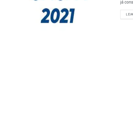
já con
LEI