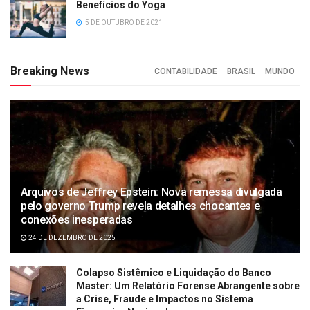
Benefícios do Yoga
5 DE OUTUBRO DE 2021
Breaking News
CONTABILIDADE
BRASIL
MUNDO
Arquivos de Jeffrey Epstein: Nova remessa divulgada
pelo governo Trump revela detalhes chocantes e
conexões inesperadas
24 DE DEZEMBRO DE 2025
Colapso Sistêmico e Liquidação do Banco
Master: Um Relatório Forense Abrangente sobre
a Crise, Fraude e Impactos no Sistema