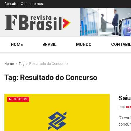
Contato
Quem somos
HOME
BRASIL
MUNDO
CONTABIL
Home
Tag
Resultado do Concurso
Tag:
Resultado do Concurso
Saiu
NEGÓCIOS
POR
RE
O resu
concurs