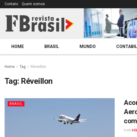
Contato
Quem somos
HOME
BRASIL
MUNDO
CONTABIL
Home
Tag
Réveillon
Tag:
Réveillon
Acor
BRASIL
Aer
com
POR
FÓ