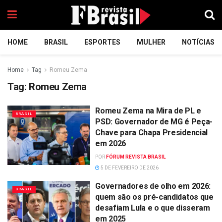
HOME
BRASIL
ESPORTES
MULHER
NOTÍCIAS
Home
Tag
Romeu Zema
Tag:
Romeu Zema
Romeu Zema na Mira de PL e
BRASIL
PSD: Governador de MG é Peça-
Chave para Chapa Presidencial
em 2026
POR
FÓRUM REVISTA BRASIL
5 DE FEVEREIRO DE 2026
Governadores de olho em 2026:
BRASIL
quem são os pré-candidatos que
desafiam Lula e o que disseram
em 2025