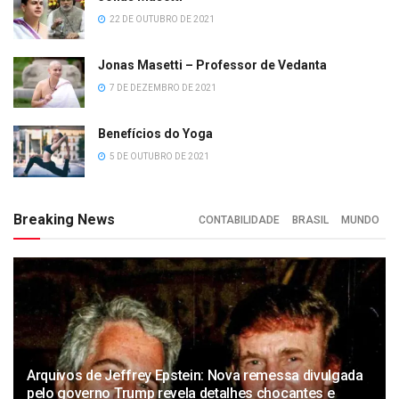
22 DE OUTUBRO DE 2021
Jonas Masetti – Professor de Vedanta
7 DE DEZEMBRO DE 2021
Benefícios do Yoga
5 DE OUTUBRO DE 2021
Breaking News
CONTABILIDADE
BRASIL
MUNDO
Arquivos de Jeffrey Epstein: Nova remessa divulgada
pelo governo Trump revela detalhes chocantes e