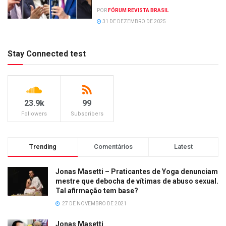
POR
FÓRUM REVISTA BRASIL
31 DE DEZEMBRO DE 2025
Stay Connected test
23.9k
99
Followers
Subscribers
Trending
Comentários
Latest
Jonas Masetti – Praticantes de Yoga denunciam
mestre que debocha de vítimas de abuso sexual.
Tal afirmação tem base?
27 DE NOVEMBRO DE 2021
Jonas Masetti