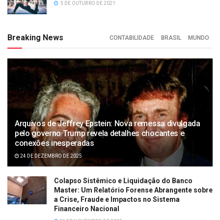
5 DE OUTUBRO DE 2021
Breaking News
CONTABILIDADE
BRASIL
MUNDO
Arquivos de Jeffrey Epstein: Nova remessa divulgada
pelo governo Trump revela detalhes chocantes e
conexões inesperadas
24 DE DEZEMBRO DE 2025
Colapso Sistêmico e Liquidação do Banco
Master: Um Relatório Forense Abrangente sobre
a Crise, Fraude e Impactos no Sistema
Financeiro Nacional