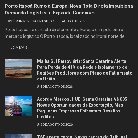
Porto Itapoá Rumo à Europa: Nova Rota Direta Impulsiona
Demanda Logística e Expande Conexões
POR
FÓRUM REVISTA BRASIL
5 DE AGOSTO DE 2026
Porto Itapoá se conecta diretamente à Europa e impulsiona o
mercado logístico O Porto Itapoá, localizado no litoral norte de...
LEIA MAIS
Malha Sul Ferroviária: Santa Catarina Alerta
Para Perda de 41% da Rede e Isolamento de
Regiões Produtoras com Plano de Fatiamento
da União
4 DE AGOSTO DE 2026
Acordo Mercosul-UE: Santa Catarina Vê 805
Novas Oportunidades de Exportação, Mas
Pequenas Empresas Enfrentam Desafios
Inéditos
3 DE AGOSTO DE 2026
TSE aperta cerco: Novas regras do Tribunal