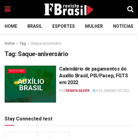
HOME
BRASIL
ESPORTES
MULHER
NOTÍCIAS
Home
Tag
Saque-aniversário
Tag:
Saque-aniversário
Calendário de pagamentos do
NOTÍCIAS
Auxílio Brasil, PIS/Pasep, FGTS
em 2022
POR
RENATA XAVIER
4 DE JANEIRO DE 2022
Stay Connected test