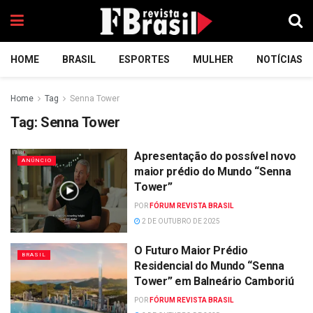
HOME
BRASIL
ESPORTES
MULHER
NOTÍCIAS
Home
Tag
Senna Tower
Tag:
Senna Tower
Apresentação do possível novo
ANÚNCIO
maior prédio do Mundo “Senna
Tower”
POR
FÓRUM REVISTA BRASIL
2 DE OUTUBRO DE 2025
O Futuro Maior Prédio
BRASIL
Residencial do Mundo “Senna
Tower” em Balneário Camboriú
POR
FÓRUM REVISTA BRASIL