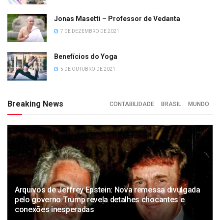
Jonas Masetti – Professor de Vedanta
7 DE DEZEMBRO DE 2021
Benefícios do Yoga
5 DE OUTUBRO DE 2021
Breaking News
CONTABILIDADE
BRASIL
MUNDO
Arquivos de Jeffrey Epstein: Nova remessa divulgada
pelo governo Trump revela detalhes chocantes e
conexões inesperadas