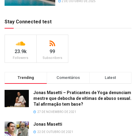
2 DE OUTUBRO DE 2025
Stay Connected test
23.9k
99
Followers
Subscribers
Trending
Comentários
Latest
Jonas Masetti – Praticantes de Yoga denunciam
mestre que debocha de vítimas de abuso sexual.
Tal afirmação tem base?
27 DE NOVEMBRO DE 2021
Jonas Masetti
22 DE OUTUBRO DE 2021