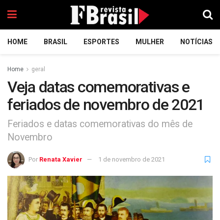
HOME
BRASIL
ESPORTES
MULHER
NOTÍCIAS
Home
geral
Veja datas comemorativas e
feriados de novembro de 2021
Feriados e datas comemorativas do mês de
Novembro
Por
Renata Xavier
1 de novembro de 2021