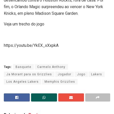
desencantou contra o Houston Rockts, fora de casa. Por
fim, o Orlando Magic surpreendeu ao vencer o New York
Knicks, em pleno Madison Square Garden.
Veja um trecho do jogo
https://youtu.be/YkEX_xXxpkA
Tags:
Basquete
Carmelo Anthony
Ja Morant para os Grizzlies
Jogador
Jogo
Lakers
Los Angeles Lakers
Memphis Grizzlies