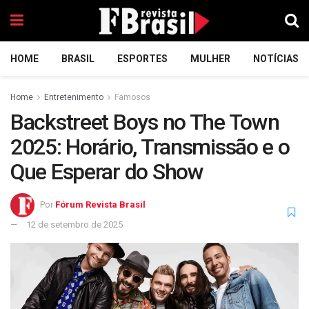
HOME
BRASIL
ESPORTES
MULHER
NOTÍCIAS
Home
Entretenimento
Famosos
Backstreet Boys no The Town
2025: Horário, Transmissão e o
Que Esperar do Show
Por
Fórum Revista Brasil
12 de setembro de 2025