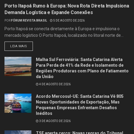
Porto Itapoá Rumo à Europa: Nova Rota Direta Impulsiona
Demanda Logística e Expande Conexões
POR
FÓRUM REVISTA BRASIL
5 DE AGOSTO DE 2026
Porto Itapoá se conecta diretamente à Europa e impulsiona o
mercado logístico O Porto Itapoá, localizado no litoral norte de...
LEIA MAIS
Malha Sul Ferroviária: Santa Catarina Alerta
Para Perda de 41% da Rede e Isolamento de
Regiões Produtoras com Plano de Fatiamento
da União
4 DE AGOSTO DE 2026
Acordo Mercosul-UE: Santa Catarina Vê 805
Novas Oportunidades de Exportação, Mas
Pequenas Empresas Enfrentam Desafios
Inéditos
3 DE AGOSTO DE 2026
TSE aperta cerco: Novas regras do Tribunal