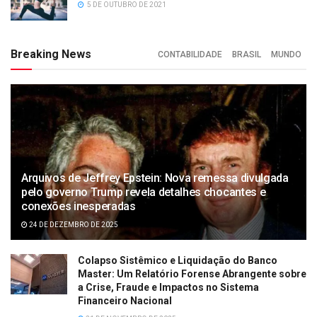
5 DE OUTUBRO DE 2021
Breaking News
CONTABILIDADE
BRASIL
MUNDO
Arquivos de Jeffrey Epstein: Nova remessa divulgada
pelo governo Trump revela detalhes chocantes e
conexões inesperadas
24 DE DEZEMBRO DE 2025
Colapso Sistêmico e Liquidação do Banco
Master: Um Relatório Forense Abrangente sobre
a Crise, Fraude e Impactos no Sistema
Financeiro Nacional