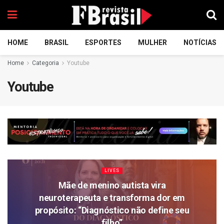
HOME
BRASIL
ESPORTES
MULHER
NOTÍCIAS
Home
Categoria
Youtube
Youtube
LIVES
Mãe de menino autista vira
neuroterapeuta e transforma dor em
propósito: “Diagnóstico não define seu
filho”