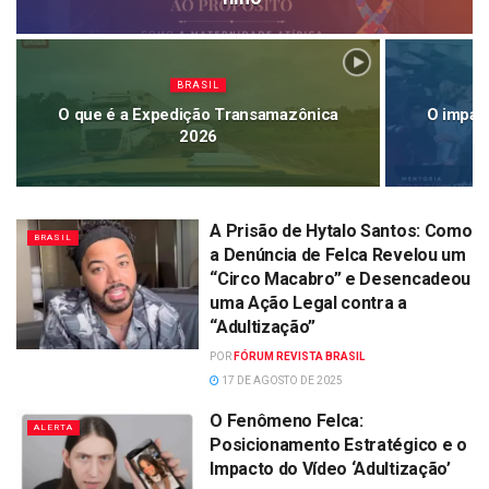
BRASIL
O que é a Expedição Transamazônica
O impact
2026
A Prisão de Hytalo Santos: Como
BRASIL
a Denúncia de Felca Revelou um
“Circo Macabro” e Desencadeou
uma Ação Legal contra a
“Adultização”
POR
FÓRUM REVISTA BRASIL
17 DE AGOSTO DE 2025
O Fenômeno Felca:
ALERTA
Posicionamento Estratégico e o
Impacto do Vídeo ‘Adultização’