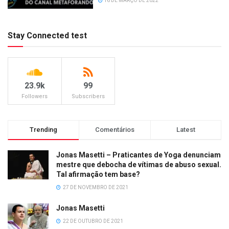
16 DE MARÇO DE 2022
Stay Connected test
23.9k
99
Followers
Subscribers
Trending
Comentários
Latest
Jonas Masetti – Praticantes de Yoga denunciam
mestre que debocha de vítimas de abuso sexual.
Tal afirmação tem base?
27 DE NOVEMBRO DE 2021
Jonas Masetti
22 DE OUTUBRO DE 2021