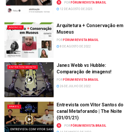
POR
FÓRUM REVISTA BRASIL
12 DE AGOSTO DE 2025
Arquitetura + Conservação em
ANÚNCIO
Museus
POR
FÓRUM REVISTA BRASIL
8 DE AGOSTO DE 2022
Janes Webb vs Hubble:
ENTRETENIMENTO
Comparação de imagens!
POR
FÓRUM REVISTA BRASIL
26 DE JULHO DE 2022
Entrevista com Vitor Santos do
BRASIL
canal Metaforando | The Noite
(01/01/21)
POR
FÓRUM REVISTA BRASIL