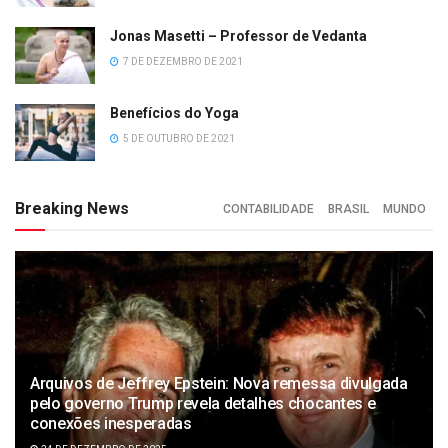
Jonas Masetti – Professor de Vedanta
7 DE DEZEMBRO DE 2021
Benefícios do Yoga
5 DE OUTUBRO DE 2021
Breaking News
CONTABILIDADE
BRASIL
MUNDO
Arquivos de Jeffrey Epstein: Nova remessa divulgada
pelo governo Trump revela detalhes chocantes e
conexões inesperadas