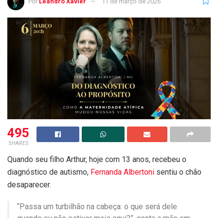
Por
Leandro Xavier
11 de março de 2026
495
SHARES
Quando seu filho Arthur, hoje com 13 anos, recebeu o
diagnóstico de autismo,
Fernanda Albertoni
sentiu o chão
desaparecer.
“Passa um turbilhão na cabeça: o que será dele