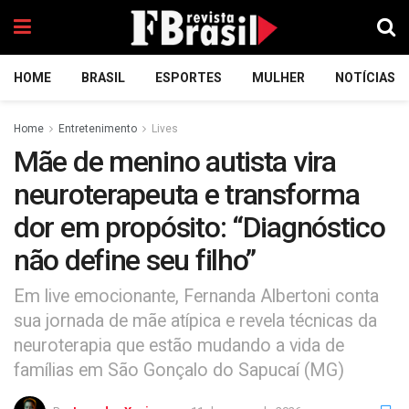
HOME
BRASIL
ESPORTES
MULHER
NOTÍCIAS
Home
Entretenimento
Lives
Mãe de menino autista vira
neuroterapeuta e transforma
dor em propósito: “Diagnóstico
não define seu filho”
Em live emocionante, Fernanda Albertoni conta
sua jornada de mãe atípica e revela técnicas da
neuroterapia que estão mudando a vida de
famílias em São Gonçalo do Sapucaí (MG)