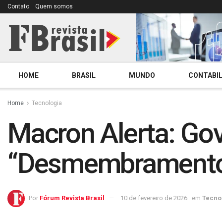
Contato
Quem somos
HOME
BRASIL
MUNDO
CONTABIL
Home
Tecnologia
Macron Alerta: Gov
“Desmembramento”
Por
Fórum Revista Brasil
10 de fevereiro de 2026
em
Tecno