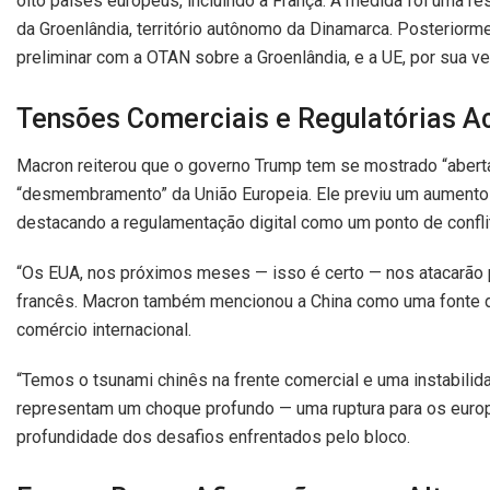
oito países europeus, incluindo a França. A medida foi uma 
da Groenlândia, território autônomo da Dinamarca. Posterior
preliminar com a OTAN sobre a Groenlândia, e a UE, por sua v
Tensões Comerciais e Regulatórias A
Macron reiterou que o governo Trump tem se mostrado “abert
“desmembramento” da União Europeia. Ele previu um aumento
destacando a regulamentação digital como um ponto de confli
“Os EUA, nos próximos meses — isso é certo — nos atacarão p
francês. Macron também mencionou a China como uma fonte d
comércio internacional.
“Temos o tsunami chinês na frente comercial e uma instabili
representam um choque profundo — uma ruptura para os europe
profundidade dos desafios enfrentados pelo bloco.