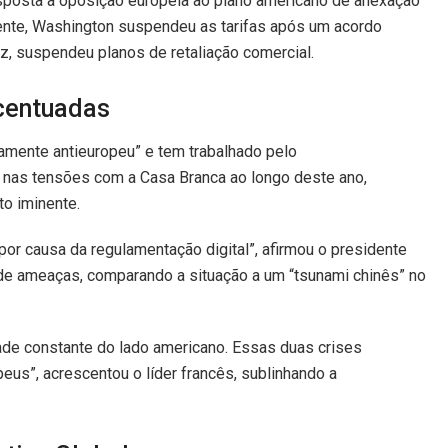
resposta à oposição europeia ao plano americano de anexação
mente, Washington suspendeu as tarifas após um acordo
ez, suspendeu planos de retaliação comercial.
centuadas
amente antieuropeu” e tem trabalhado pelo
 nas tensões com a Casa Branca ao longo deste ano,
to iminente.
or causa da regulamentação digital”, afirmou o presidente
e ameaças, comparando a situação a um “tsunami chinês” no
dade constante do lado americano. Essas duas crises
us”, acrescentou o líder francês, sublinhando a