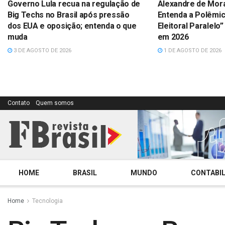
Governo Lula recua na regulação de
Alexandre de Mor
Big Techs no Brasil após pressão
Entenda a Polêmic
dos EUA e oposição; entenda o que
Eleitoral Paralelo”
muda
em 2026
3 DE AGOSTO DE 2026
1 DE AGOSTO DE 2026
Contato
Quem somos
HOME
BRASIL
MUNDO
CONTABIL
Home
Tecnologia