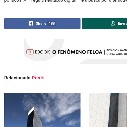
políticos. A **regulamentação digital** e a busca por alternat
Share
188
Envi
Relacionado
Posts