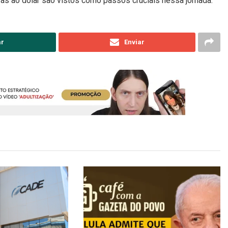
ivas ao dólar são vistos como passos cruciais nessa jornada.
ar
Enviar