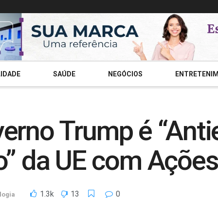
IDADE
SAÚDE
NEGÓCIOS
ENTRETENI
erno Trump é “Anti
 da UE com Ações 
1.3k
13
0
logia