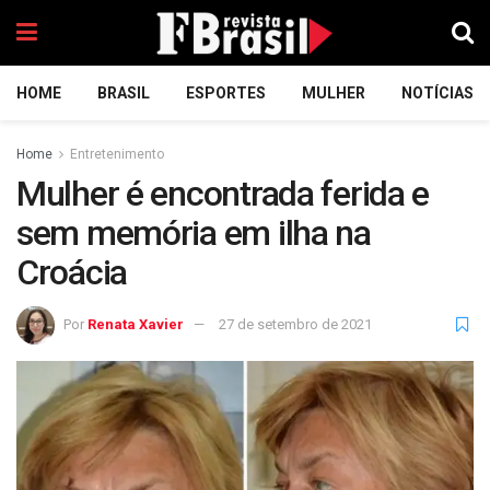
HOME
BRASIL
ESPORTES
MULHER
NOTÍCIAS
Home
Entretenimento
Mulher é encontrada ferida e
sem memória em ilha na
Croácia
Por
Renata Xavier
27 de setembro de 2021