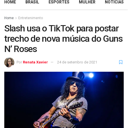
HOME
BRASIL
ESPORTES
MULHER
NOTÍCIAS
Home
Entretenimento
Slash usa o TikTok para postar
trecho de nova música do Guns
N’ Roses
Por
Renata Xavier
24 de setembro de 2021