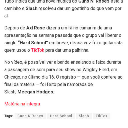
Tudo indica que uma nova música do
Guns N’ Roses
está a
caminho e
Slash
resolveu dar um gostinho do que vem por
aí.
Depois de
Axl Rose
dizer a um fã no camarim de uma
apresentação na semana passada que o grupo vai liberar o
single
“Hard School”
em breve, dessa vez foi o guitarrista
quem usou o
TikTok
para dar uma palhinha.
No vídeo, é possível ver a banda ensaiando a faixa durante
a passagem de som para seu show no Wrigley Field, em
Chicago, no último dia 16. O registro — que você confere ao
final da matéria — foi feito pela namorada de
Slash,
Meegan Hodges
.
Matéria na integra
Tags:
Guns N Roses
Hard School
Slash
TikTok