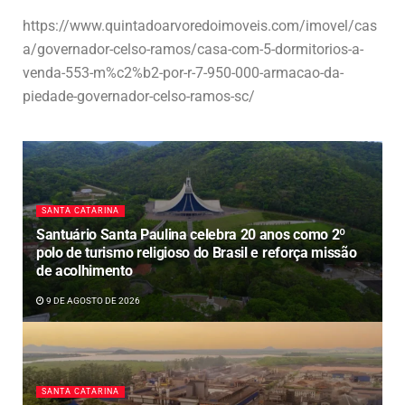
https://www.quintadoarvoredoimoveis.com/imovel/cas
a/governador-celso-ramos/casa-com-5-dormitorios-a-
venda-553-m%c2%b2-por-r-7-950-000-armacao-da-
piedade-governador-celso-ramos-sc/
SANTA CATARINA
Santuário Santa Paulina celebra 20 anos como 2º
polo de turismo religioso do Brasil e reforça missão
de acolhimento
9 DE AGOSTO DE 2026
SANTA CATARINA