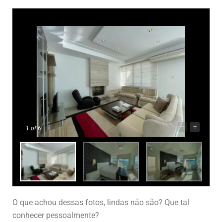
–
+
1
of 6
O que achou dessas fotos, lindas não são? Que tal
conhecer pessoalmente?