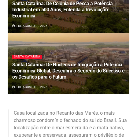
Santa Catarina: De Colônia de Pesca a Potência
Industrial em 500 Anos, Entenda a Revolução
Econômica
8 DE AGOSTO DE 2026
SANTA CATARINA
Santa Catarina: De Núcleos de Imigração a Potência
Econômica Global, Descubra o Segredo do Sucesso e
os Desafios para o Futuro
8 DE AGOSTO DE 2026
Casa localizada no Recanto das Marés, o mais
charmoso condomínio fechado do sul do Brasil. Sua
localização entre o mar esmeralda e a mata nativa,
exuberante e preservada, asseguram o privilégio de