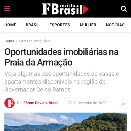
HOME
BRASIL
ESPORTES
MULHER
NOTÍCIAS
Home
Mercado Imobiliário
Oportunidades imobiliárias na
Praia da Armação
Veja algumas das oportunidades de casas e
apartamentos disponíveis na região de
Governador Celso Ramos
Por
Fórum Revista Brasil
28 de fevereiro de 2022