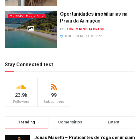
Oportunidades imobiliárias na
MERCADO IMOBILIÁRIO
Praia da Armação
POR
FÓRUM REVISTA BRASIL
28 DE FEVEREIRO DE 2022
Stay Connected test
23.9k
99
Followers
Subscribers
Trending
Comentários
Latest
Jonas Masetti – Praticantes de Yoga denunciam