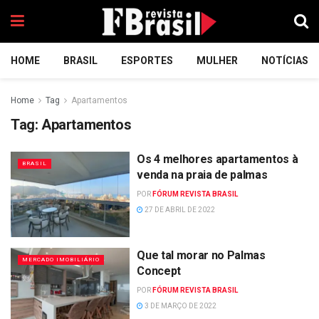
HOME
BRASIL
ESPORTES
MULHER
NOTÍCIAS
Home
Tag
Apartamentos
Tag:
Apartamentos
Os 4 melhores apartamentos à
BRASIL
venda na praia de palmas
POR
FÓRUM REVISTA BRASIL
27 DE ABRIL DE 2022
Que tal morar no Palmas
MERCADO IMOBILIÁRIO
Concept
POR
FÓRUM REVISTA BRASIL
3 DE MARÇO DE 2022