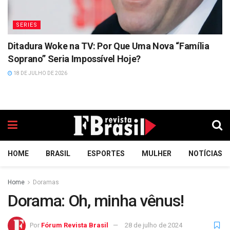
SERIES
Ditadura Woke na TV: Por Que Uma Nova “Família
Soprano” Seria Impossível Hoje?
18 DE JULHO DE 2026
HOME
BRASIL
ESPORTES
MULHER
NOTÍCIAS
Home
Doramas
Dorama: Oh, minha vênus!
Por
Fórum Revista Brasil
28 de julho de 2024