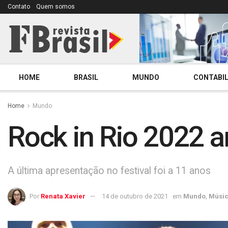
Contato
Quem somos
HOME
BRASIL
MUNDO
CONTABIL
Home
Mundo
Rock in Rio 2022 a
A última apresentação no festival foi a 11 anos
Por
Renata Xavier
14 de outubro de 2021
em
Mundo
,
Músi