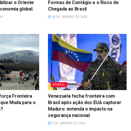
ilizar o Oriente
Formas de Contágio e o Risco de
economia global.
Chegada ao Brasil
26
28 DE JANEIRO DE 2026
BRASIL
força Fronteira
Venezuela fecha fronteira com
 que Muda para o
Brasil após ação dos EUA capturar
a?
Maduro: entenda o impacto na
segurança nacional
5 DE JANEIRO DE 2026