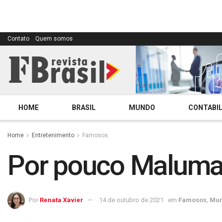
Contato
Quem somos
HOME
BRASIL
MUNDO
CONTABIL
Home
Entretenimento
Famosos
Por pouco Maluma
Por
Renata Xavier
14 de outubro de 2021
em
Famosos
,
Mu