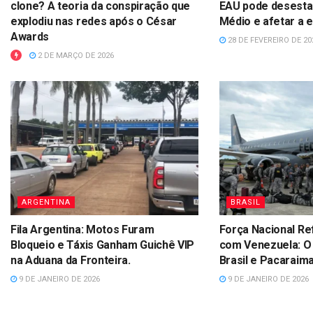
clone? A teoria da conspiração que
EAU pode desestab
explodiu nas redes após o César
Médio e afetar a 
Awards
28 DE FEVEREIRO DE 20
2 DE MARÇO DE 2026
ARGENTINA
BRASIL
Fila Argentina: Motos Furam
Força Nacional Re
Bloqueio e Táxis Ganham Guichê VIP
com Venezuela: O
na Aduana da Fronteira.
Brasil e Pacaraim
9 DE JANEIRO DE 2026
9 DE JANEIRO DE 2026