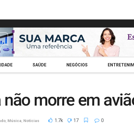
IDADE
SAÚDE
NEGÓCIOS
ENTRETENI
 não morre em aviã
1.7k
17
0
ndo
,
Música
,
Notícias