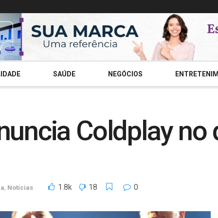
IDADE
SAÚDE
NEGÓCIOS
ENTRETENI
nuncia Coldplay no
1.8k
18
0
ca
,
Notícias