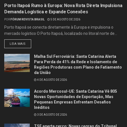
Porto Itapoá Rumo à Europa: Nova Rota Direta Impulsiona
Demanda Logística e Expande Conexões
POR
FÓRUM REVISTA BRASIL
5 DE AGOSTO DE 2026
Porto Itapoá se conecta diretamente à Europa e impulsiona o
mercado logístico O Porto Itapoá, localizado no litoral norte de...
LEIA MAIS
Malha Sul Ferroviária: Santa Catarina Alerta
Para Perda de 41% da Rede e Isolamento de
Regiões Produtoras com Plano de Fatiamento
da União
4 DE AGOSTO DE 2026
Acordo Mercosul-UE: Santa Catarina Vê 805
Novas Oportunidades de Exportação, Mas
Pequenas Empresas Enfrentam Desafios
Inéditos
3 DE AGOSTO DE 2026
TSE aperta cerco: Novas regras do Tribunal