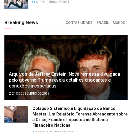
5 DE OUTUBRO DE 2021
Breaking News
CONTABILIDADE
BRASIL
MUNDO
Arquivos de Jeffrey Epstein: Nova remessa divulgada
pelo governo Trump revela detalhes chocantes e
conexões inesperadas
24 DE DEZEMBRO DE 2025
Colapso Sistêmico e Liquidação do Banco
Master: Um Relatório Forense Abrangente sobre
a Crise, Fraude e Impactos no Sistema
Financeiro Nacional