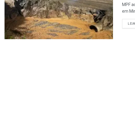
MPF ac
em Mina
LEI