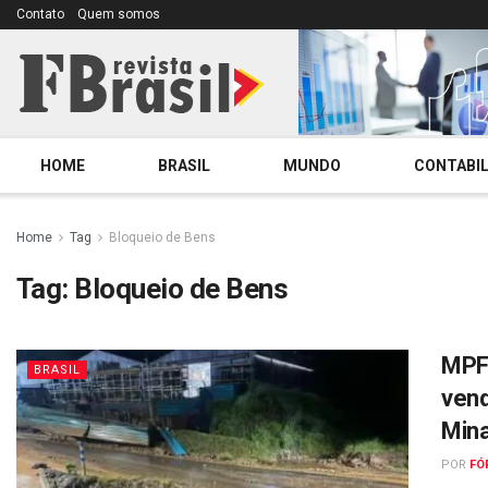
Contato
Quem somos
HOME
BRASIL
MUNDO
CONTABIL
Home
Tag
Bloqueio de Bens
Tag:
Bloqueio de Bens
MPF 
BRASIL
vend
Mina
POR
FÓ