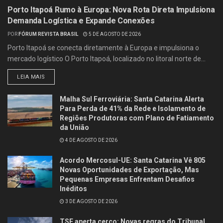
Porto Itapoá Rumo à Europa: Nova Rota Direta Impulsiona
Demanda Logística e Expande Conexões
POR
FÓRUM REVISTA BRASIL
5 DE AGOSTO DE 2026
Porto Itapoá se conecta diretamente à Europa e impulsiona o
mercado logístico O Porto Itapoá, localizado no litoral norte de...
LEIA MAIS
Malha Sul Ferroviária: Santa Catarina Alerta
Para Perda de 41% da Rede e Isolamento de
Regiões Produtoras com Plano de Fatiamento
da União
4 DE AGOSTO DE 2026
Acordo Mercosul-UE: Santa Catarina Vê 805
Novas Oportunidades de Exportação, Mas
Pequenas Empresas Enfrentam Desafios
Inéditos
3 DE AGOSTO DE 2026
TSE aperta cerco: Novas regras do Tribunal