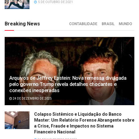
5 DE OUTUBRO DE 2021
Breaking News
CONTABILIDADE
BRASIL
MUNDO
Arquivos de Jeffrey Epstein: Nova remessa divulgada
pelo governo Trump revela detalhes chocantes e
conexões inesperadas
24 DE DEZEMBRO DE 2025
Colapso Sistêmico e Liquidação do Banco
Master: Um Relatório Forense Abrangente sobre
a Crise, Fraude e Impactos no Sistema
Financeiro Nacional