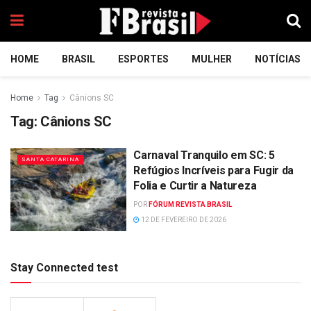
HOME
BRASIL
ESPORTES
MULHER
NOTÍCIAS
Home
Tag
Cânions SC
Tag:
Cânions SC
Carnaval Tranquilo em SC: 5
SANTA CATARINA
Refúgios Incríveis para Fugir da
Folia e Curtir a Natureza
POR
FÓRUM REVISTA BRASIL
12 DE FEVEREIRO DE 2026
Stay Connected test