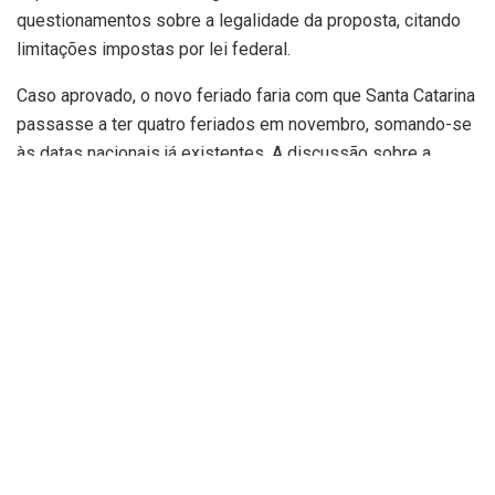
questionamentos sobre a legalidade da proposta, citando
limitações impostas por lei federal.
Caso aprovado, o novo feriado faria com que Santa Catarina
passasse a ter quatro feriados em novembro, somando-se
às datas nacionais já existentes. A discussão sobre a
oficialização do dia 25 de novembro como feriado não é
nova e já gerou controvérsias e judicialização no passado.
Conforme informação divulgada pelas fontes, essa nova
tentativa do governador Jorginho Mello reacende um
debate que pode ter implicações significativas para a
economia e a legislação estadual.
Setor produtivo prevê impactos
econômicos e alerta para ilegalidade do
feriado
A proposta de criação de um novo feriado estadual em 25