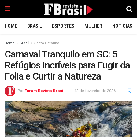
HOME
BRASIL
ESPORTES
MULHER
NOTÍCIAS
Home
Brasil
Santa Catarina
Carnaval Tranquilo em SC: 5
Refúgios Incríveis para Fugir da
Folia e Curtir a Natureza
Por
Fórum Revista Brasil
12 de fevereiro de 2026