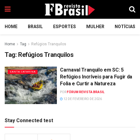
HOME
BRASIL
ESPORTES
MULHER
NOTÍCIAS
Home
Tag
Refúgios Tranquilos
Tag:
Refúgios Tranquilos
Carnaval Tranquilo em SC: 5
SANTA CATARINA
Refúgios Incríveis para Fugir da
Folia e Curtir a Natureza
POR
FÓRUM REVISTA BRASIL
12 DE FEVEREIRO DE 2026
Stay Connected test