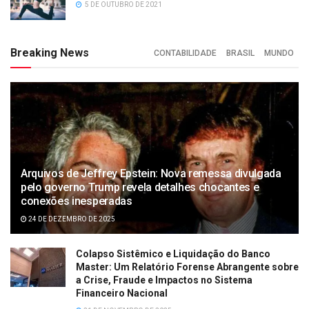
5 DE OUTUBRO DE 2021
Breaking News
CONTABILIDADE
BRASIL
MUNDO
Arquivos de Jeffrey Epstein: Nova remessa divulgada
pelo governo Trump revela detalhes chocantes e
conexões inesperadas
24 DE DEZEMBRO DE 2025
Colapso Sistêmico e Liquidação do Banco
Master: Um Relatório Forense Abrangente sobre
a Crise, Fraude e Impactos no Sistema
Financeiro Nacional