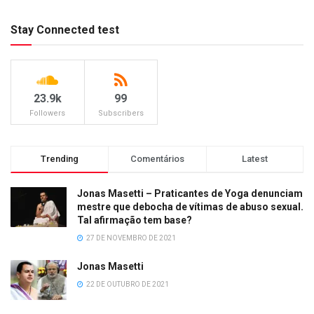
Stay Connected test
23.9k
99
Followers
Subscribers
Trending
Comentários
Latest
Jonas Masetti – Praticantes de Yoga denunciam
mestre que debocha de vítimas de abuso sexual.
Tal afirmação tem base?
27 DE NOVEMBRO DE 2021
Jonas Masetti
22 DE OUTUBRO DE 2021