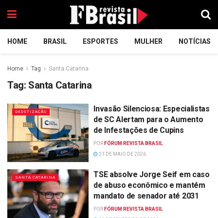
HOME
BRASIL
ESPORTES
MULHER
NOTÍCIAS
Home
Tag
Santa Catarina
Tag:
Santa Catarina
Invasão Silenciosa: Especialistas
DEDETIZAÇÃO
de SC Alertam para o Aumento
de Infestações de Cupins
POR
FÓRUM REVISTA BRASIL
21 DE MAIO DE 2026
TSE absolve Jorge Seif em caso
SANTA CATARINA
de abuso econômico e mantém
mandato de senador até 2031
POR
FÓRUM REVISTA BRASIL