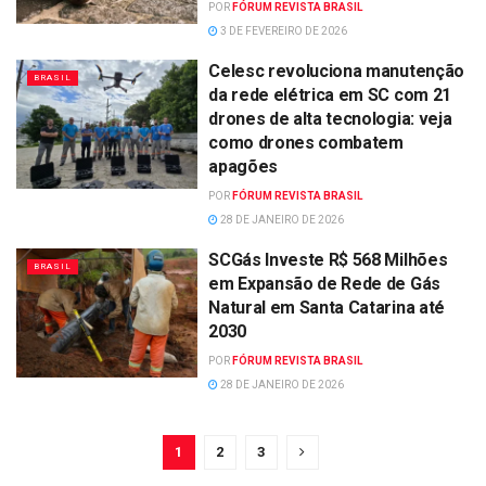
POR
FÓRUM REVISTA BRASIL
3 DE FEVEREIRO DE 2026
Celesc revoluciona manutenção
BRASIL
da rede elétrica em SC com 21
drones de alta tecnologia: veja
como drones combatem
apagões
POR
FÓRUM REVISTA BRASIL
28 DE JANEIRO DE 2026
SCGás Investe R$ 568 Milhões
BRASIL
em Expansão de Rede de Gás
Natural em Santa Catarina até
2030
POR
FÓRUM REVISTA BRASIL
28 DE JANEIRO DE 2026
1
2
3