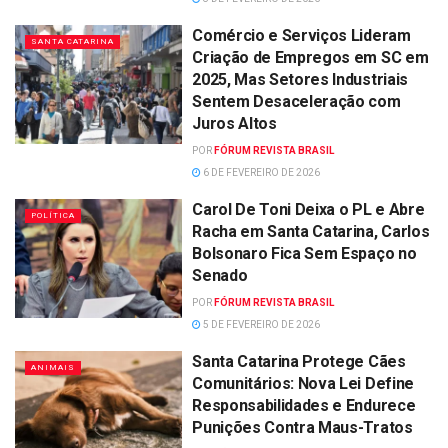
Comércio e Serviços Lideram
SANTA CATARINA
Criação de Empregos em SC em
2025, Mas Setores Industriais
Sentem Desaceleração com
Juros Altos
POR
FÓRUM REVISTA BRASIL
6 DE FEVEREIRO DE 2026
Carol De Toni Deixa o PL e Abre
POLÍTICA
Racha em Santa Catarina, Carlos
Bolsonaro Fica Sem Espaço no
Senado
POR
FÓRUM REVISTA BRASIL
5 DE FEVEREIRO DE 2026
Santa Catarina Protege Cães
ANIMAIS
Comunitários: Nova Lei Define
Responsabilidades e Endurece
Punições Contra Maus-Tratos