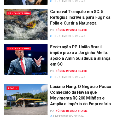
12 DE FEVEREIRO DE 2026
Carnaval Tranquilo em SC: 5
SANTA CATARINA
Refúgios Incríveis para Fugir da
Folia e Curtir a Natureza
POR
FÓRUM REVISTA BRASIL
12 DE FEVEREIRO DE 2026
Federação PP-União Brasil
SANTA CATARINA
impõe prazo a Jorginho Mello:
apoio a Amin ou adeus à aliança
em SC
POR
FÓRUM REVISTA BRASIL
12 DE FEVEREIRO DE 2026
Luciano Hang: O Negócio Pouco
BRASIL
Conhecido da Havan que
Movimenta R$ 200 Milhões e
Amplia o Império do Empresário
POR
FÓRUM REVISTA BRASIL
8 DE FEVEREIRO DE 2026