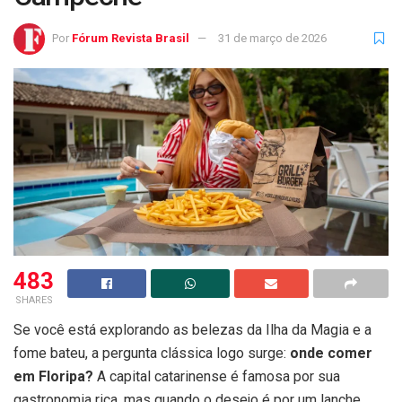
Por
Fórum Revista Brasil
31 de março de 2026
483
SHARES
Se você está explorando as belezas da Ilha da Magia e a
fome bateu, a pergunta clássica logo surge:
onde comer
em Floripa?
A capital catarinense é famosa por sua
gastronomia rica, mas quando o desejo é por um lanche