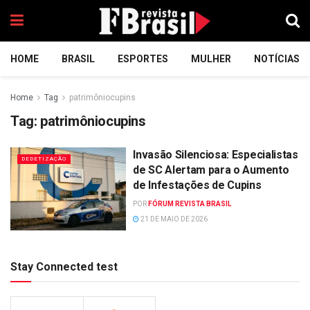
HOME
BRASIL
ESPORTES
MULHER
NOTÍCIAS
Home
Tag
patrimôniocupins
Tag:
patrimôniocupins
Invasão Silenciosa: Especialistas
DEDETIZAÇÃO
de SC Alertam para o Aumento
de Infestações de Cupins
POR
FÓRUM REVISTA BRASIL
21 DE MAIO DE 2026
Stay Connected test