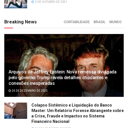
5 DE OUTUBRO DE 2021
Breaking News
CONTABILIDADE
BRASIL
MUNDO
Arquivos de Jeffrey Epstein: Nova remessa divulgada
pelo governo Trump revela detalhes chocantes e
conexões inesperadas
24 DE DEZEMBRO DE 2025
Colapso Sistêmico e Liquidação do Banco
Master: Um Relatório Forense Abrangente sobre
a Crise, Fraude e Impactos no Sistema
Financeiro Nacional