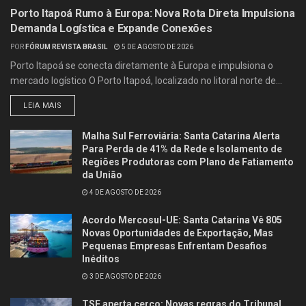
Porto Itapoá Rumo à Europa: Nova Rota Direta Impulsiona
Demanda Logística e Expande Conexões
POR
FÓRUM REVISTA BRASIL
5 DE AGOSTO DE 2026
Porto Itapoá se conecta diretamente à Europa e impulsiona o
mercado logístico O Porto Itapoá, localizado no litoral norte de...
LEIA MAIS
Malha Sul Ferroviária: Santa Catarina Alerta
Para Perda de 41% da Rede e Isolamento de
Regiões Produtoras com Plano de Fatiamento
da União
4 DE AGOSTO DE 2026
Acordo Mercosul-UE: Santa Catarina Vê 805
Novas Oportunidades de Exportação, Mas
Pequenas Empresas Enfrentam Desafios
Inéditos
3 DE AGOSTO DE 2026
TSE aperta cerco: Novas regras do Tribunal