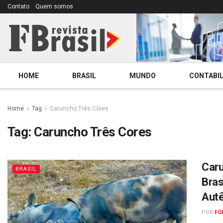
Contato
Quem somos
HOME
BRASIL
MUNDO
CONTABIL
Home
Tag
Caruncho Três Cores
Tag:
Caruncho Três Cores
Caru
BRASIL
Bras
Autê
POR
FÓ