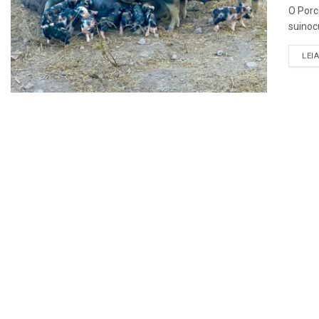
O Porc
suinocu
LEI