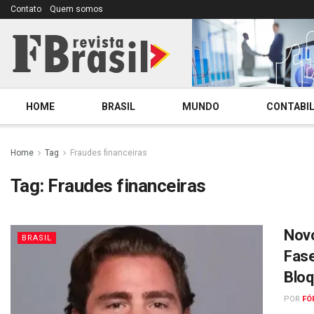
Contato
Quem somos
HOME
BRASIL
MUNDO
CONTABIL
Home
Tag
Fraudes financeiras
Tag:
Fraudes financeiras
Novo
BRASIL
Fase
Bloq
POR
FÓ