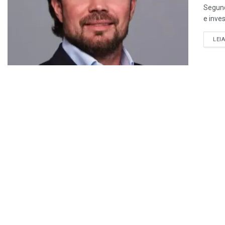
Segund
e inve
LEI