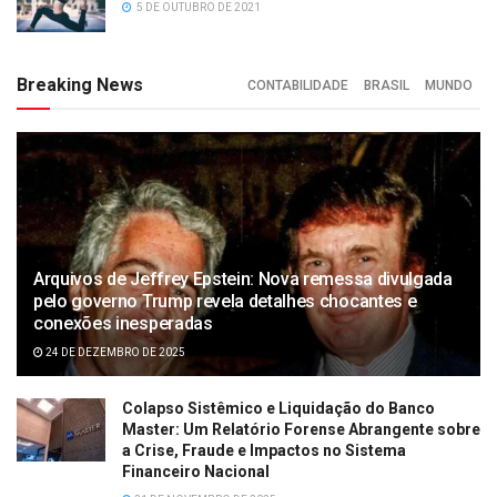
5 DE OUTUBRO DE 2021
Breaking News
CONTABILIDADE
BRASIL
MUNDO
Arquivos de Jeffrey Epstein: Nova remessa divulgada
pelo governo Trump revela detalhes chocantes e
conexões inesperadas
24 DE DEZEMBRO DE 2025
Colapso Sistêmico e Liquidação do Banco
Master: Um Relatório Forense Abrangente sobre
a Crise, Fraude e Impactos no Sistema
Financeiro Nacional