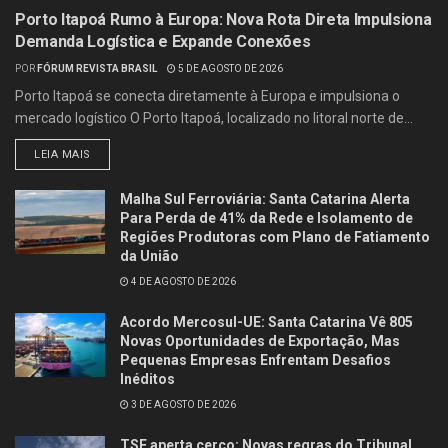
Porto Itapoá Rumo à Europa: Nova Rota Direta Impulsiona
Demanda Logística e Expande Conexões
POR
FÓRUM REVISTA BRASIL
5 DE AGOSTO DE 2026
Porto Itapoá se conecta diretamente à Europa e impulsiona o
mercado logístico O Porto Itapoá, localizado no litoral norte de...
LEIA MAIS
Malha Sul Ferroviária: Santa Catarina Alerta
Para Perda de 41% da Rede e Isolamento de
Regiões Produtoras com Plano de Fatiamento
da União
4 DE AGOSTO DE 2026
Acordo Mercosul-UE: Santa Catarina Vê 805
Novas Oportunidades de Exportação, Mas
Pequenas Empresas Enfrentam Desafios
Inéditos
3 DE AGOSTO DE 2026
TSE aperta cerco: Novas regras do Tribunal