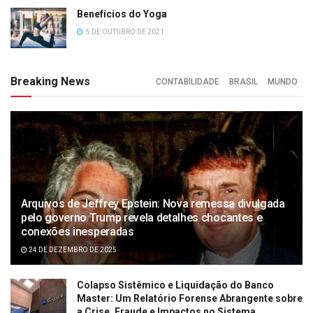
Benefícios do Yoga
5 DE OUTUBRO DE 2021
Breaking News
CONTABILIDADE
BRASIL
MUNDO
Arquivos de Jeffrey Epstein: Nova remessa divulgada
pelo governo Trump revela detalhes chocantes e
conexões inesperadas
24 DE DEZEMBRO DE 2025
Colapso Sistêmico e Liquidação do Banco
Master: Um Relatório Forense Abrangente sobre
a Crise, Fraude e Impactos no Sistema