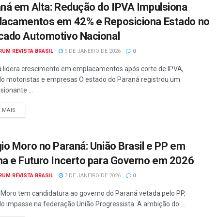
ná em Alta: Redução do IPVA Impulsiona
lacamentos em 42% e Reposiciona Estado no
ado Automotivo Nacional
RUM REVISTA BRASIL
9 DE JANEIRO DE 2026
0
 lidera crescimento em emplacamentos após corte de IPVA,
do motoristas e empresas O estado do Paraná registrou um
sionante ...
A MAIS
io Moro no Paraná: União Brasil e PP em
a e Futuro Incerto para Governo em 2026
RUM REVISTA BRASIL
7 DE JANEIRO DE 2026
0
 Moro tem candidatura ao governo do Paraná vetada pelo PP,
o impasse na federação União Progressista. A ambição do ...