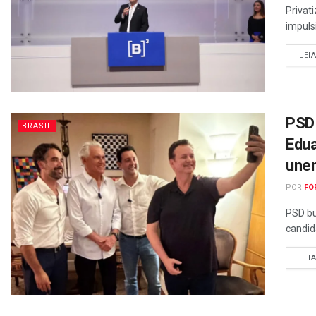
Privat
impulsi
LEI
PSD 
BRASIL
Edua
unem
POR
FÓ
PSD bu
candid
LEI