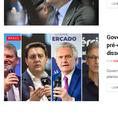
LEI
Gove
BRASIL
pré-
dis
POR
FÓ
Govern
planos 
LEI