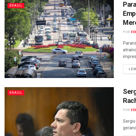
Para
BRASIL
Emp
Merc
POR
FÓ
Paraná
atrain
impres
LEI
Serg
BRASIL
Rach
POR
FÓ
Sergio
gerand