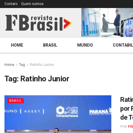
Contato
Quem somos
HOME
BRASIL
MUNDO
CONTABIL
Home
Tag
Ratinho Junior
Tag:
Ratinho Junior
Rati
BRASIL
por 
de T
POR
FÓ