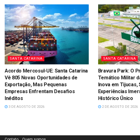
SANTA CATARINA
SANTA CATARINA
Acordo Mercosul-UE: Santa Catarina
Bravura Park: O P
Vê 805 Novas Oportunidades de
Temático Militar d
Exportação, Mas Pequenas
Inova em Tijucas,
Empresas Enfrentam Desafios
Experiências Imer
Inéditos
Histórico Único
3 DE AGOSTO DE 2026
2 DE AGOSTO DE 2026
Contato
Quem somos