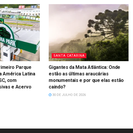
SANTA CATARINA
rimeiro Parque
Gigantes da Mata Atlântica: Onde
a América Latina
estão as últimas araucárias
 SC, com
monumentais e por que elas estão
sivas e Acervo
caindo?
30 DE JULHO DE 2026