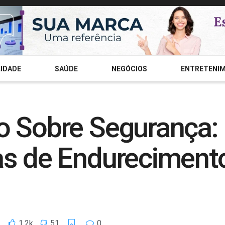
IDADE
SAÚDE
NEGÓCIOS
ENTRETENI
 Sobre Segurança: D
as de Endurecimento
1.2k
51
0