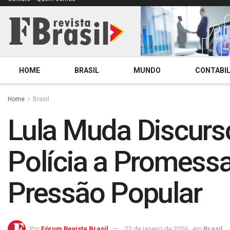
HOME
BRASIL
MUNDO
CONTABIL
Home
Brasil
Lula Muda Discurso
Polícia a Promess
Pressão Popular
Por
Fórum Revista Brasil
22 de janeiro de 2026
em
Brasil