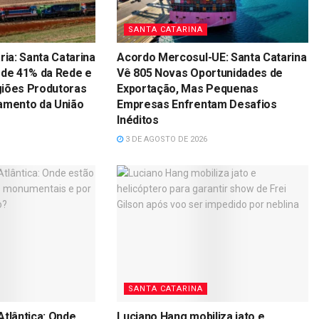
SANTA CATARINA
ria: Santa Catarina
Acordo Mercosul-UE: Santa Catarina
 de 41% da Rede e
Vê 805 Novas Oportunidades de
giões Produtoras
Exportação, Mas Pequenas
amento da União
Empresas Enfrentam Desafios
Inéditos
3 DE AGOSTO DE 2026
SANTA CATARINA
Atlântica: Onde
Luciano Hang mobiliza jato e