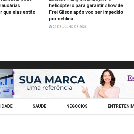
raucárias
helicóptero para garantir show de
 que elas estão
Frei Gilson após voo ser impedido
por neblina
29 DE JULHO DE 2026
IDADE
SAÚDE
NEGÓCIOS
ENTRETENI