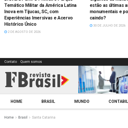
Temático Militar da América Latina
estão as últimas a
Inova em Tijucas, SC, com
monumentais e por
Experiências Imersivas e Acervo
caindo?
Histórico Único
30 DE JULHO DE 2026
2 DE AGOSTO DE 2026
Contato
Quem somos
HOME
BRASIL
MUNDO
CONTABIL
Home
Brasil
Santa Catarina