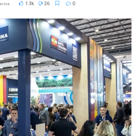
1.3k
26
0
arina