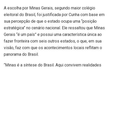
A escolha por Minas Gerais, segundo maior colégio
eleitoral do Brasil, foi justificada por Cunha com base em
sua percepção de que o estado ocupa uma “posição
estratégica” no cenário nacional. Ele ressaltou que Minas
Gerais “é um país” e possui uma característica única ao
fazer fronteira com seis outros estados, o que, em sua
visão, faz com que os acontecimentos locais reflitam o
panorama do Brasil.
“Minas é a síntese do Brasil. Aqui convivem realidades
diferentes, regiões com perfis distintos, fronteiras com
seis estados. O que acontece em Minas, acontece no
Brasil”, declarou o ex-parlamentar no vídeo. Essa
argumentação busca posicionar o estado como um
termômetro das tendências políticas do país, uma avaliação
que, segundo fontes, é uníssona entre analistas políticos
ao longo dos anos.