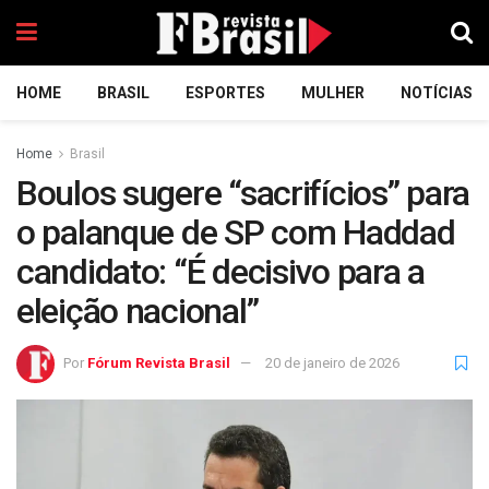
HOME
BRASIL
ESPORTES
MULHER
NOTÍCIAS
Home
Brasil
Boulos sugere “sacrifícios” para
o palanque de SP com Haddad
candidato: “É decisivo para a
eleição nacional”
Por
Fórum Revista Brasil
20 de janeiro de 2026