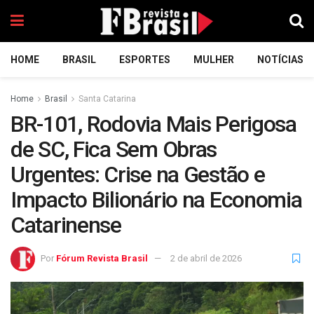
HOME
BRASIL
ESPORTES
MULHER
NOTÍCIAS
Home
Brasil
Santa Catarina
BR-101, Rodovia Mais Perigosa
de SC, Fica Sem Obras
Urgentes: Crise na Gestão e
Impacto Bilionário na Economia
Catarinense
Por
Fórum Revista Brasil
2 de abril de 2026