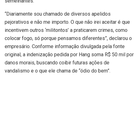
semelhantes.
“Diariamente sou chamado de diversos apelidos
pejorativos e não me importo. O que não irei aceitar é que
incentivem outros ‘militontos’ a praticarem crimes, como
colocar fogo, só porque pensamos diferentes”, declarou o
empresário. Conforme informação divulgada pela fonte
original, a indenização pedida por Hang soma R$ 50 mil por
danos morais, buscando coibir futuras ações de
vandalismo e o que ele chama de “ódio do bem”.
Incidente em Petrolina: Estátua da
Liberdade vandalizada
O incidente que motivou o processo ocorreu em setembro
de 2025. Imagens de câmeras de segurança, segundo a
polícia pernambucana, mostraram dois homens chegando à
Estátua da Liberdade da Havan durante a madrugada. Eles