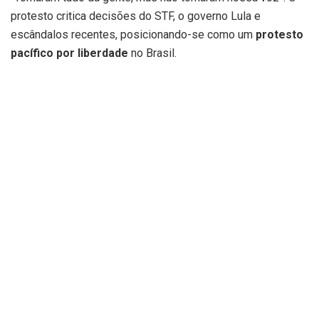
protesto critica decisões do STF, o governo Lula e
escândalos recentes, posicionando-se como um
protesto
pacífico por liberdade
no Brasil.
A marcha atrai atenção nas redes sociais, com vídeos em
tempo real mostrando interações com apoiadores, como
um motociclista entregando uma bandeira do Brasil.