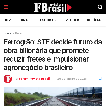
HOME
BRASIL
ESPORTES
MULHER
NOTÍCIAS
Home
Brasil
Ferrogrão: STF decide futuro da
obra bilionária que promete
reduzir fretes e impulsionar
agronegócio brasileiro
Por
Fórum Revista Brasil
28 de janeiro de 2026