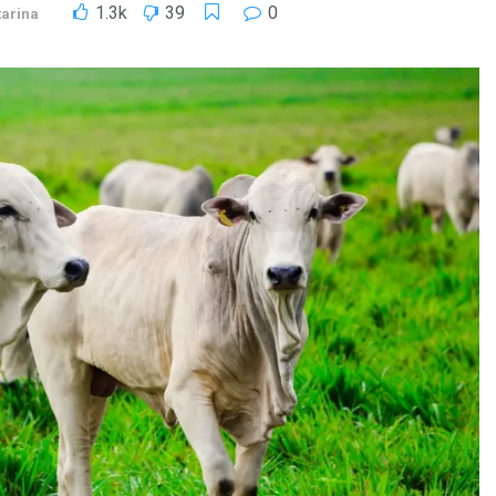
1.3k
39
0
atarina