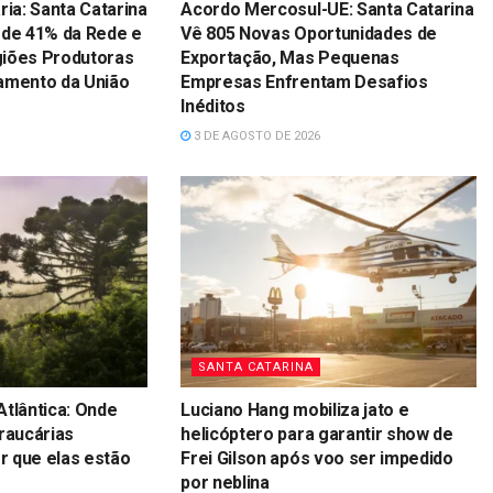
ria: Santa
Acordo Mercosul-UE: Santa
ara Perda de 41%
Catarina Vê 805 Novas
nto de Regiões
Oportunidades de Exportação, Mas
lano de
Pequenas Empresas Enfrentam
ião
Desafios Inéditos
3 DE AGOSTO DE 2026
SANTA CATARINA
Atlântica: Onde
Luciano Hang mobiliza jato e
raucárias
helicóptero para garantir show de
 que elas estão
Frei Gilson após voo ser impedido
por neblina