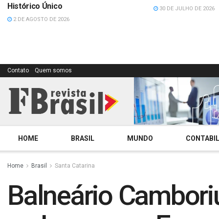
Histórico Único
30 DE JULHO DE 2026
2 DE AGOSTO DE 2026
Contato
Quem somos
HOME
BRASIL
MUNDO
CONTABIL
Home
Brasil
Santa Catarina
Balneário Camboriú