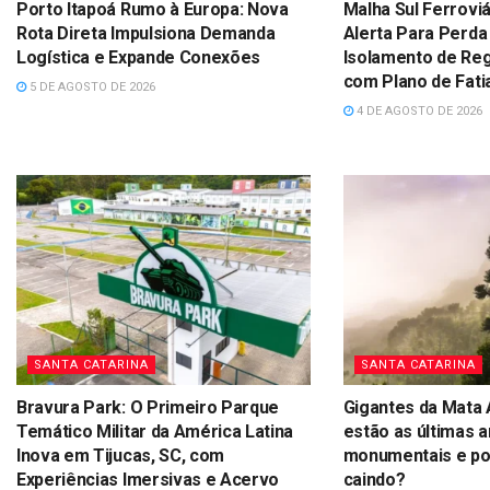
Porto Itapoá Rumo à Europa: Nova
Malha Sul Ferroviá
Rota Direta Impulsiona Demanda
Catarina Alerta P
Logística e Expande Conexões
da Rede e Isolame
Produtoras com P
5 DE AGOSTO DE 2026
Fatiamento da Un
4 DE AGOSTO DE 2026
SANTA CATARINA
SANTA CATARINA
Bravura Park: O Primeiro Parque
Gigantes da Mata 
Temático Militar da América Latina
estão as últimas a
Inova em Tijucas, SC, com
monumentais e por
Experiências Imersivas e Acervo
caindo?