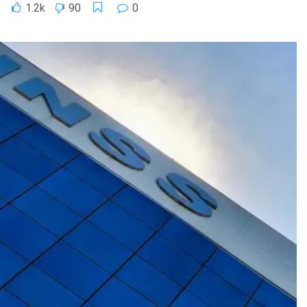
1.2k
90
0