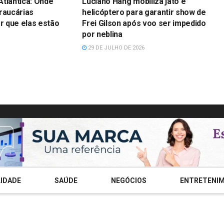
Atlântica: Onde
Luciano Hang mobiliza jato e
raucárias
helicóptero para garantir show de
 que elas estão
Frei Gilson após voo ser impedido
por neblina
29 DE JULHO DE 2026
IDADE
SAÚDE
NEGÓCIOS
ENTRETENI