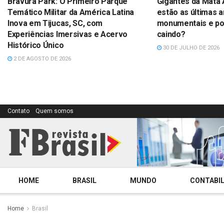
Bravura Park: O Primeiro Parque
Gigantes da Mata 
Temático Militar da América Latina
estão as últimas a
Inova em Tijucas, SC, com
monumentais e por
Experiências Imersivas e Acervo
caindo?
Histórico Único
30 DE JULHO DE 2026
2 DE AGOSTO DE 2026
Contato
Quem somos
HOME
BRASIL
MUNDO
CONTABIL
Home
Brasil