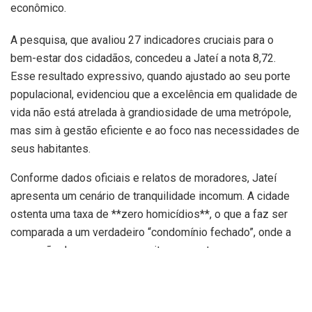
econômico.
A pesquisa, que avaliou 27 indicadores cruciais para o
bem-estar dos cidadãos, concedeu a Jateí a nota 8,72.
Esse resultado expressivo, quando ajustado ao seu porte
populacional, evidenciou que a excelência em qualidade de
vida não está atrelada à grandiosidade de uma metrópole,
mas sim à gestão eficiente e ao foco nas necessidades de
seus habitantes.
Conforme dados oficiais e relatos de moradores, Jateí
apresenta um cenário de tranquilidade incomum. A cidade
ostenta uma taxa de **zero homicídios**, o que a faz ser
comparada a um verdadeiro “condomínio fechado”, onde a
sensação de segurança permite que portas permaneçam
destrancadas e carros, abertos. Além disso, não há registro
de pessoas em situação de rua e os índices de acidentes e
internações por uso de drogas são notavelmente baixos.