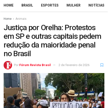
HOME
BRASIL
ESPORTES
MULHER
NOTÍCIAS
Home
Animais
Justiça por Orelha: Protestos
em SP e outras capitais pedem
redução da maioridade penal
no Brasil
Por
Fórum Revista Brasil
2 de fevereiro de 2026