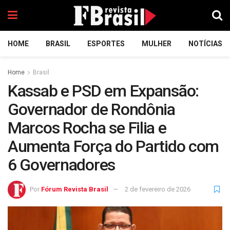
HOME
BRASIL
ESPORTES
MULHER
NOTÍCIAS
Home
Brasil
Kassab e PSD em Expansão:
Governador de Rondônia
Marcos Rocha se Filia e
Aumenta Força do Partido com
6 Governadores
Por
Fórum Revista Brasil
2 de fevereiro de 2026