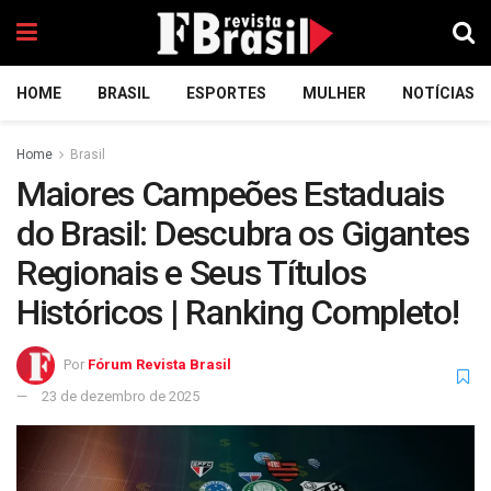
HOME
BRASIL
ESPORTES
MULHER
NOTÍCIAS
Home
Brasil
Maiores Campeões Estaduais
do Brasil: Descubra os Gigantes
Regionais e Seus Títulos
Históricos | Ranking Completo!
Por
Fórum Revista Brasil
23 de dezembro de 2025