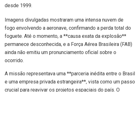
desde 1999.
Imagens divulgadas mostraram uma intensa nuvem de
fogo envolvendo a aeronave, confirmando a perda total do
foguete. Até o momento, a **causa exata da explosão**
permanece desconhecida, e a Força Aérea Brasileira (FAB)
ainda não emitiu um pronunciamento oficial sobre o
ocorrido.
A missão representava uma **parceria inédita entre o Brasil
e uma empresa privada estrangeira**, vista como um passo
crucial para reavivar os projetos espaciais do país. O
fracasso, contudo, representa um duro golpe,
especialmente considerando o histórico de acidentes em
Alcântara, incluindo uma explosão em solo em 2003 que
vitimou 21 pessoas e paralisou as atividades na base por
anos. As informações são do g1.