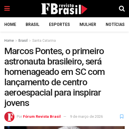
HOME
BRASIL
ESPORTES
MULHER
NOTÍCIAS
Home
Brasil
Santa Catarina
Marcos Pontes, o primeiro
astronauta brasileiro, será
homenageado em SC com
lançamento de centro
aeroespacial para inspirar
jovens
Por
Fórum Revista Brasil
9 de março de 2026