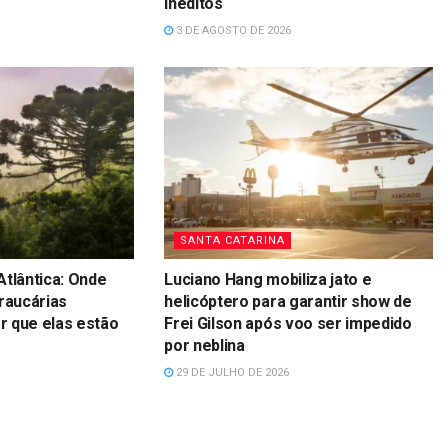
Inéditos
3 DE AGOSTO DE 2026
SANTA CATARINA
Atlântica: Onde
Luciano Hang mobiliza jato e
raucárias
helicóptero para garantir show de
 que elas estão
Frei Gilson após voo ser impedido
por neblina
29 DE JULHO DE 2026