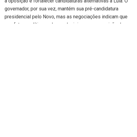
a oposição e fortalecer candidaturas alternativas a Lula. O
governador, por sua vez, mantém sua pré-candidatura
presidencial pelo Novo, mas as negociações indicam que
seu futuro político pode ser decisivo na composição de
alianças.
Aproximação com o PL e a Família
Bolsonaro
O Partido Liberal, liderado por Valdemar Costa Neto, vê em
Romeu Zema um potencial vice-presidente ideal para
Flávio Bolsonaro. A proximidade ideológica entre o Novo e
o PL é um fator que pode facilitar essa aproximação. O
presidente nacional do PL, Valdemar Costa Neto, declarou
que Zema seria um “ótimo vice” e que o ideal é a união de
todos no primeiro turno para vencer as eleições.
O deputado federal Domingos Sávio, presidente do PL em