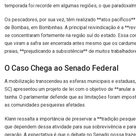
temporada foi recorde em algumas regiões, o que paradoxalmen
Os pescadores, por sua vez, têm realizado **atos pacíficos** 
de Bombas, em Bombinhas. A principal reivindicação é a **re
se concentraram fortemente na região sul do estado. Essa co
que viram a safra ser encerrada antes mesmo que os cardume
praias, **prejudicando a subsistência** de muitos trabalhador
O Caso Chega ao Senado Federal
A mobilização transcendeu as esferas municipais e estaduas
SC) apresentou um projeto de lei com o objetivo de **anular a 
tainha. O parlamentar defende que as limitações foram impos
as comunidades pesqueiras afetadas.
Klann ressalta a importância de preservar a **tradição pesque
que dependem dessa atividade para sua sobrevivência e pa
geração. A expectativa é que o debate no Senado possa traze