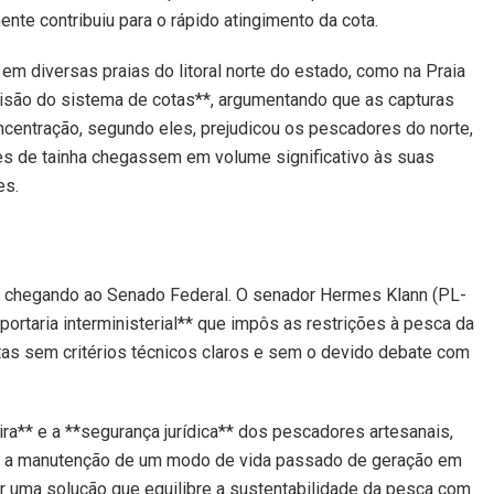
te contribuiu para o rápido atingimento da cota.
em diversas praias do litoral norte do estado, como na Praia
visão do sistema de cotas**, argumentando que as capturas
ncentração, segundo eles, prejudicou os pescadores do norte,
s de tainha chegassem em volume significativo às suas
es.
, chegando ao Senado Federal. O senador Hermes Klann (PL-
portaria interministerial** que impôs as restrições à pesca da
tas sem critérios técnicos claros e sem o devido debate com
ira** e a **segurança jurídica** dos pescadores artesanais,
ra a manutenção de um modo de vida passado de geração em
r uma solução que equilibre a sustentabilidade da pesca com