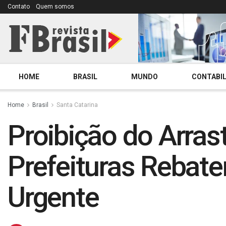
Contato
Quem somos
HOME
BRASIL
MUNDO
CONTABIL
Home
Brasil
Santa Catarina
Proibição do Arras
Prefeituras Rebat
Urgente