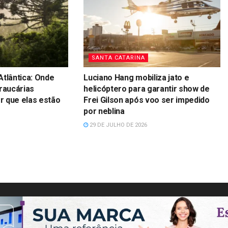
SANTA CATARINA
Atlântica: Onde
Luciano Hang mobiliza jato e
raucárias
helicóptero para garantir show de
 que elas estão
Frei Gilson após voo ser impedido
por neblina
29 DE JULHO DE 2026