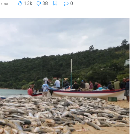
1.3k
38
0
arina