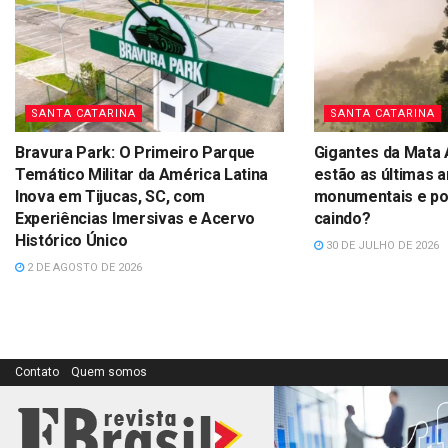
SANTA CATARINA
SANTA CATARINA
Bravura Park: O Primeiro Parque
Gigantes da Mata 
Temático Militar da América Latina
estão as últimas a
Inova em Tijucas, SC, com
monumentais e por
Experiências Imersivas e Acervo
caindo?
Histórico Único
30 DE JULHO DE 2026
2 DE AGOSTO DE 2026
Contato
Quem somos