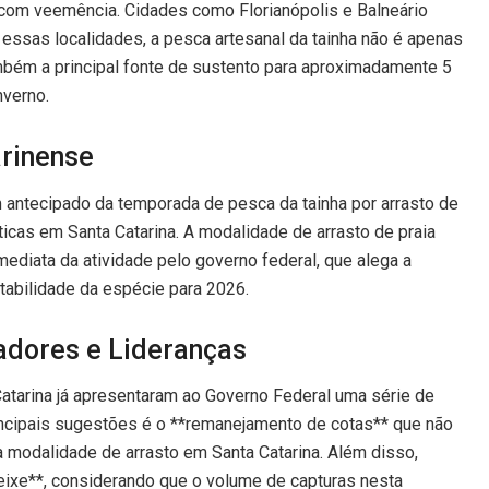
 com veemência. Cidades como Florianópolis e Balneário
ssas localidades, a pesca artesanal da tainha não é apenas
também a principal fonte de sustento para aproximadamente 5
nverno.
arinense
im antecipado da temporada de pesca da tainha por arrasto de
icas em Santa Catarina. A modalidade de arrasto de praia
mediata da atividade pelo governo federal, que alega a
ntabilidade da espécie para 2026.
adores e Lideranças
 Catarina já apresentaram ao Governo Federal uma série de
incipais sugestões é o **remanejamento de cotas** que não
à modalidade de arrasto em Santa Catarina. Além disso,
eixe**, considerando que o volume de capturas nesta