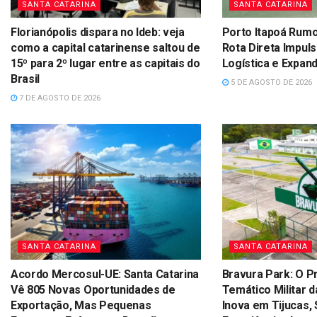
SANTA CATARINA
SANTA CATARINA
Florianópolis dispara no Ideb: veja
Porto Itapoá Rumo
como a capital catarinense saltou de
Rota Direta Impul
15º para 2º lugar entre as capitais do
Logística e Expa
Brasil
5 DE AGOSTO DE 2026
7 DE AGOSTO DE 2026
SANTA CATARINA
SANTA CATARINA
Acordo Mercosul-UE: Santa Catarina
Bravura Park: O P
Vê 805 Novas Oportunidades de
Temático Militar d
Exportação, Mas Pequenas
Inova em Tijucas,