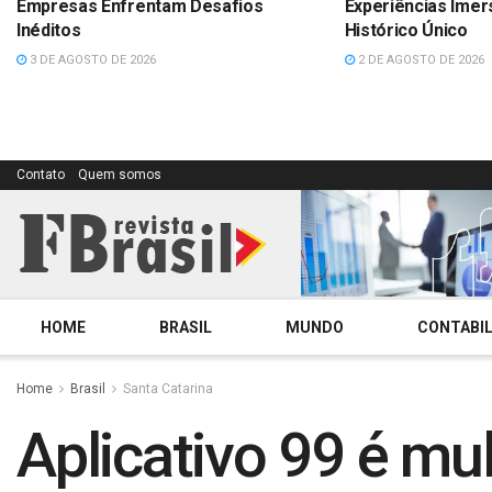
Empresas Enfrentam Desafios
Experiências Imer
Inéditos
Histórico Único
3 DE AGOSTO DE 2026
2 DE AGOSTO DE 2026
Contato
Quem somos
HOME
BRASIL
MUNDO
CONTABIL
Home
Brasil
Santa Catarina
Aplicativo 99 é mu