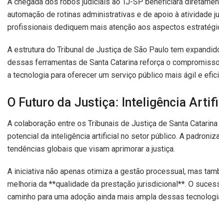
A chegada dos robôs judiciais ao TJ-SP beneficiará diretamen
automação de rotinas administrativas e de apoio à atividade j
profissionais dediquem mais atenção aos aspectos estratégi
A estrutura do Tribunal de Justiça de São Paulo tem expandid
dessas ferramentas de Santa Catarina reforça o compromisso
a tecnologia para oferecer um serviço público mais ágil e efic
O Futuro da Justiça: Inteligência Arti
A colaboração entre os Tribunais de Justiça de Santa Catarina
potencial da inteligência artificial no setor público. A padro
tendências globais que visam aprimorar a justiça.
A iniciativa não apenas otimiza a gestão processual, mas tam
melhoria da **qualidade da prestação jurisdicional**. O suces
caminho para uma adoção ainda mais ampla dessas tecnologias