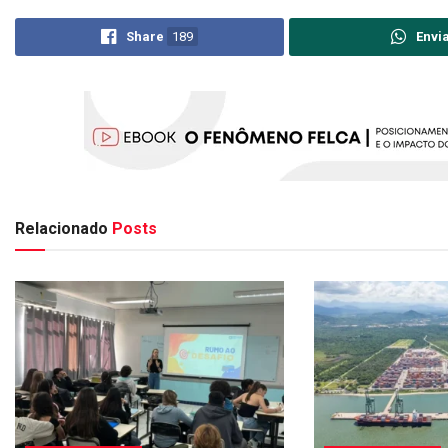
Share
189
Envi
Relacionado
Posts