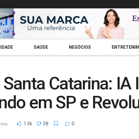
IDADE
SAÚDE
NEGÓCIOS
ENTRETENI
 Santa Catarina: IA
ndo em SP e Revol
1.3k
38
0
rina