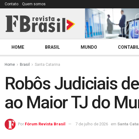
Contato
Quem somos
HOME
BRASIL
MUNDO
CONTABIL
Home
Brasil
Santa Catarina
Robôs Judiciais de
ao Maior TJ do Mu
Por
Fórum Revista Brasil
7 de julho de 2026
em
Santa Cata