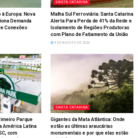
SANTA CATARINA
 à Europa: Nova
Malha Sul Ferroviária: Santa Catarina
siona Demanda
Alerta Para Perda de 41% da Rede e
nde Conexões
Isolamento de Regiões Produtoras
com Plano de Fatiamento da União
4 DE AGOSTO DE 2026
SANTA CATARINA
rimeiro Parque
Gigantes da Mata Atlântica: Onde
a América Latina
estão as últimas araucárias
 SC, com
monumentais e por que elas estão