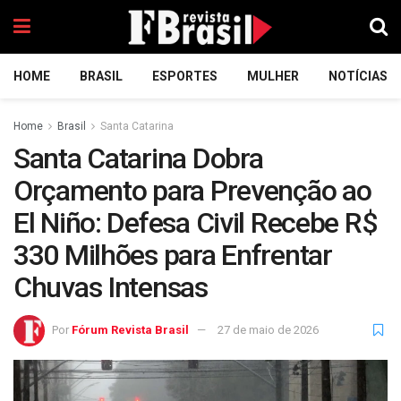
HOME
BRASIL
ESPORTES
MULHER
NOTÍCIAS
Home
Brasil
Santa Catarina
Santa Catarina Dobra
Orçamento para Prevenção ao
El Niño: Defesa Civil Recebe R$
330 Milhões para Enfrentar
Chuvas Intensas
Por
Fórum Revista Brasil
27 de maio de 2026