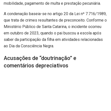
mobilidade, pagamento de multa e prestação pecuniária.
A condenação baseia-se no artigo 20 da Lei nº 7.716/1989,
que trata de crimes resultantes de preconceito. Conforme o
Ministério Público de Santa Catarina, o incidente ocorreu
em outubro de 2023, quando o pai buscou a escola após
saber da participação da filha em atividades relacionadas
ao Dia da Consciência Negra.
Acusações de “doutrinação” e
comentários depreciativos
Segundo a denúncia, ao se deparar com a professora, o
homem a acusou de “doutrinação” religiosa. Ele também
teria feito comentários considerados depreciativos em
relação às religiões de matriz africana e à identidade racial
da educadora. As declarações foram proferidas em tom
exaltado, na presença de outros membros da equipe